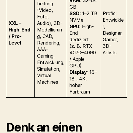
RAM
: 32–64
beitung
GB
(Video,
SSD
: 1–2 TB
Profis:
Foto,
NVMe
Entwickle
XXL –
Audio), 3D-
GPU
: High-
r,
High-End
Modellierun
End
Designer,
/ Pro-
g, CAD,
dediziert
Gamer,
Level
Rendering,
(z. B. RTX
3D-
AAA-
4070–4090
Artists
Gaming,
/ Apple
Entwicklung,
GPU)
Simulation,
Display
: 16–
Virtual
18″, 4K,
Machines
hoher
Farbraum
Denk an einen