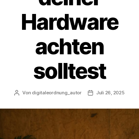
Hardware
achten
solltest
Von
digitaleordnung_autor
Juli 26, 2025
Beitragsautor
Veröffentlichungsda