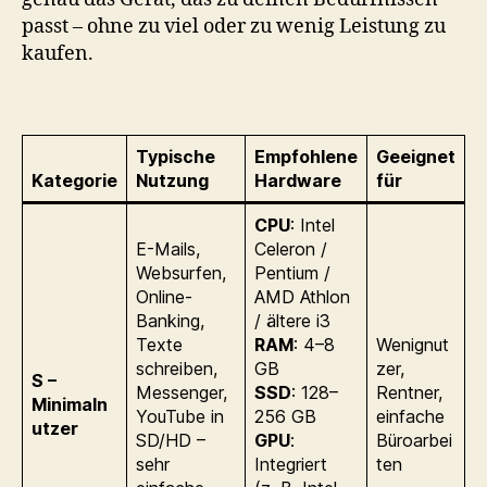
passt – ohne zu viel oder zu wenig Leistung zu
kaufen.
Typische
Empfohlene
Geeignet
Kategorie
Nutzung
Hardware
für
CPU
: Intel
E-Mails,
Celeron /
Websurfen,
Pentium /
Online-
AMD Athlon
Banking,
/ ältere i3
Texte
RAM
: 4–8
Wenignut
schreiben,
GB
zer,
S –
Messenger,
SSD
: 128–
Rentner,
Minimaln
YouTube in
256 GB
einfache
utzer
SD/HD –
GPU
:
Büroarbei
sehr
Integriert
ten