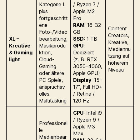
Kategorie L
/ Ryzen 7 /
plus
Apple M2
fortgeschritt
Pro
ene
RAM
: 16–32
Content
Foto-/Video
GB
Creators,
XL –
bearbeitung,
SSD
: 1 TB
Kreative,
Kreative
Musikprodu
GPU
:
Mediennu
& Gaming
ktion,
Dediziert
tzung auf
light
Cloud-
(z. B. RTX
höherem
Gaming
3050–4060,
Niveau
oder ältere
Apple GPU)
PC-Spiele,
Display
: 15–
anspruchsv
17″, Full HD+
olles
/ Retina /
Multitasking
120 Hz
CPU
: Intel i9
/ Ryzen 9 /
Professionel
Apple M3
le
Max
Medienbear