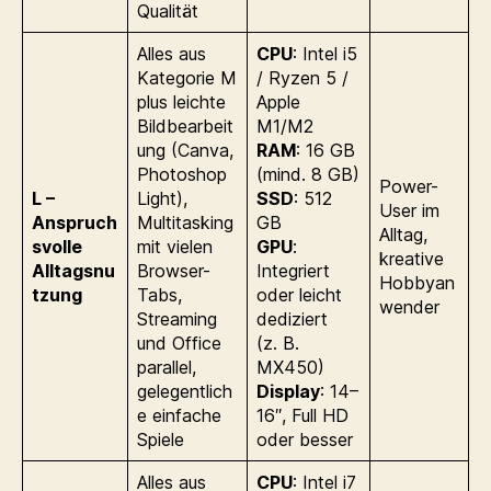
Qualität
Alles aus
CPU
: Intel i5
Kategorie M
/ Ryzen 5 /
plus leichte
Apple
Bildbearbeit
M1/M2
ung (Canva,
RAM
: 16 GB
Photoshop
(mind. 8 GB)
Power-
L –
Light),
SSD
: 512
User im
Anspruch
Multitasking
GB
Alltag,
svolle
mit vielen
GPU
:
kreative
Alltagsnu
Browser-
Integriert
Hobbyan
tzung
Tabs,
oder leicht
wender
Streaming
dediziert
und Office
(z. B.
parallel,
MX450)
gelegentlich
Display
: 14–
e einfache
16″, Full HD
Spiele
oder besser
Alles aus
CPU
: Intel i7