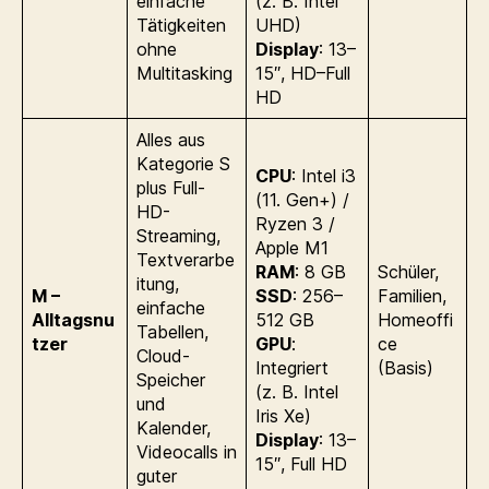
einfache
(z. B. Intel
Tätigkeiten
UHD)
ohne
Display
: 13–
Multitasking
15″, HD–Full
HD
Alles aus
Kategorie S
CPU
: Intel i3
plus Full-
(11. Gen+) /
HD-
Ryzen 3 /
Streaming,
Apple M1
Textverarbe
RAM
: 8 GB
Schüler,
itung,
M –
SSD
: 256–
Familien,
einfache
Alltagsnu
512 GB
Homeoffi
Tabellen,
tzer
GPU
:
ce
Cloud-
Integriert
(Basis)
Speicher
(z. B. Intel
und
Iris Xe)
Kalender,
Display
: 13–
Videocalls in
15″, Full HD
guter