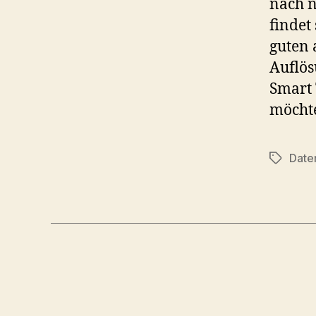
nach n
findet
guten 
Auflös
Smart 
möchte
Date
Schlagwö