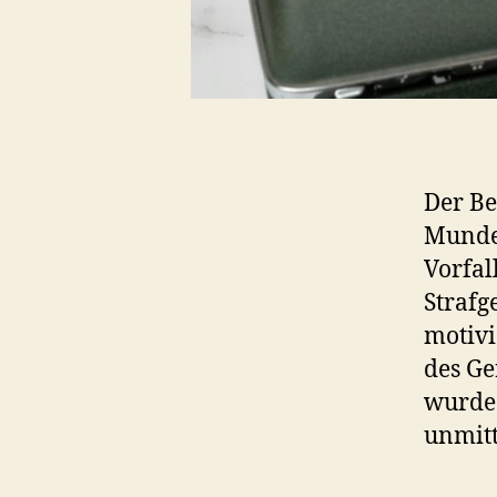
Der Beg
Munde 
Vorfal
Strafg
motivi
des Ge
wurde.
unmitt