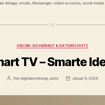
ale Ablage
,
emails
,
Messenger
,
online accounts
,
social media
rter
Kategorien
ONLINE‑SICHERHEIT & DATENSCHUTZ
art TV – Smarte Id
Von
digitaleordnung_autor
Januar 6, 2026
Beitragsautor
Veröffentlichungsda