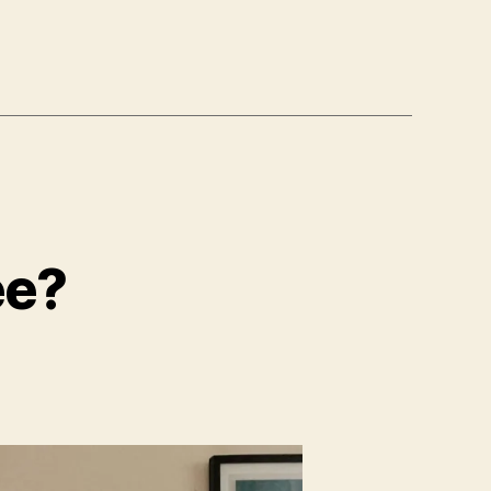
ee?
tum