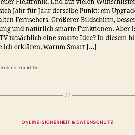
euer Elektronik. Und auf vielen Wunschliste
 sich Jahr für Jahr derselbe Punkt: ein Upgrad
alten Fernsehers. Größerer Bildschirm, besse
ung und natürlich smarte Funktionen. Aber is
TV tatsächlich eine smarte Idee? In diesem b
 ich erklären, warum Smart […]
nschutz
,
smart tv
rter
Kategorien
ONLINE‑SICHERHEIT & DATENSCHUTZ