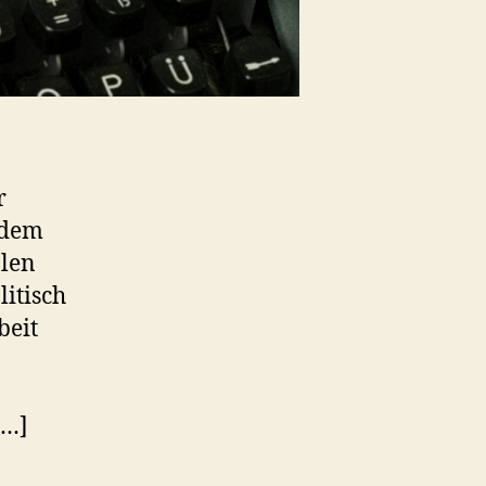
r
 dem
alen
litisch
beit
[…]