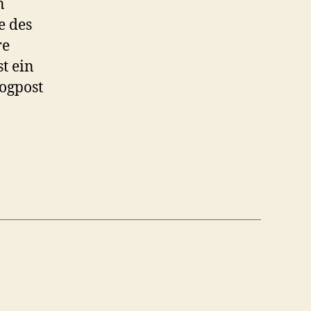
n
e des
re
t ein
logpost