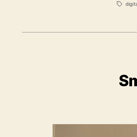
digit
Schlagwö
Sm