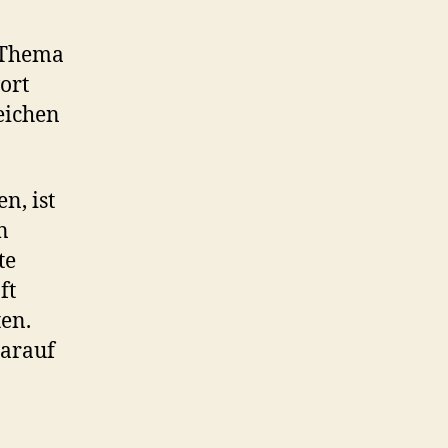
s Thema
wort
eichen
n, ist
n
te
ft
en.
darauf