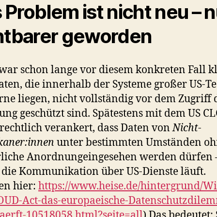
 Problem ist nicht neu – n
htbarer geworden
war schon lange vor diesem konkreten Fall kl
aten, die innerhalb der Systeme großer US-Te
ne liegen, nicht vollständig vor dem Zugriff 
ung geschützt sind. Spätestens mit dem US 
t rechtlich verankert, dass Daten von
Nicht-
kaner:innen
unter bestimmten Umständen oh
rliche Anordnungeingesehen werden dürfen 
 die Kommunikation über US-Dienste läuft.
sen hier:
https://www.heise.de/hintergrund/Wi
OUD-Act-das-europaeische-Datenschutzdile
aerft-10518058.html?seite=all
) Das bedeutet: 