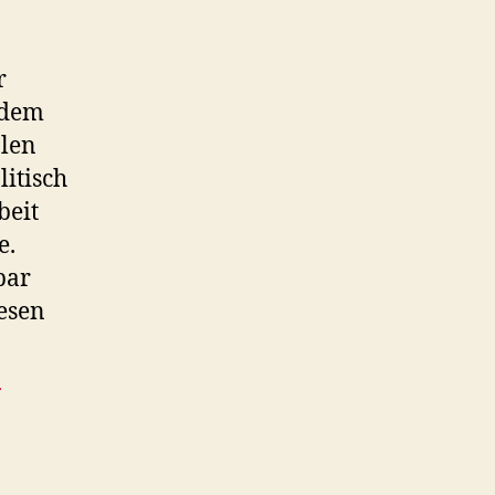
r
 dem
alen
litisch
beit
e.
bar
esen
-