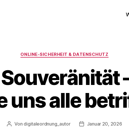
W
Kategorien
ONLINE‑SICHERHEIT & DATENSCHUTZ
e Souveränität
e uns alle betri
Von
digitaleordnung_autor
Januar 20, 2026
Beitragsautor
Veröffentlichungsdat