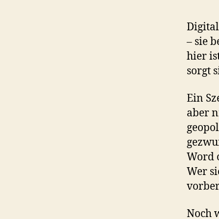
Digita
– sie 
hier i
sorgt s
Ein Sz
aber n
geopol
gezwun
Word o
Wer si
vorber
Noch w