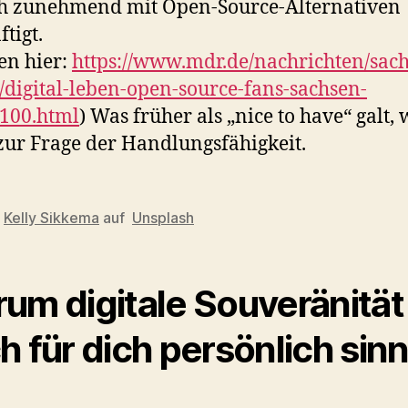
ch zunehmend mit Open-Source-Alternativen
tigt.
sen hier:
https://www.mdr.de/nachrichten/sac
/digital-leben-open-source-fans-sachsen-
100.html
) Was früher als „nice to have“ galt, 
zur Frage der Handlungsfähigkeit.
n
Kelly Sikkema
auf
Unsplash
um digitale Souveränität
h für dich persönlich sinn