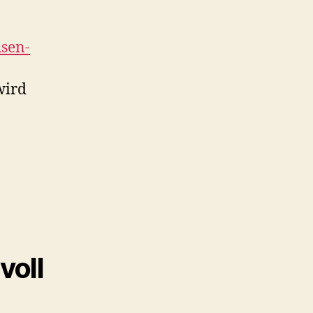
hsen-
wird
voll