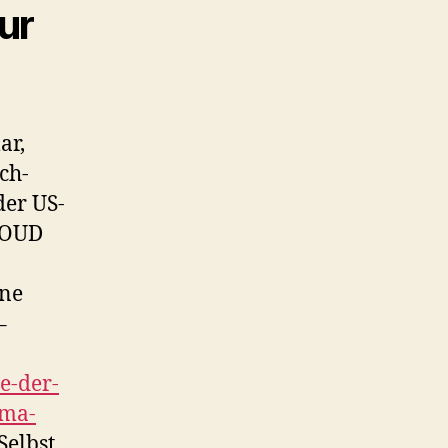
ur
ar,
ch-
der US-
CLOUD
ne
–
e-der-
mma-
Selbst