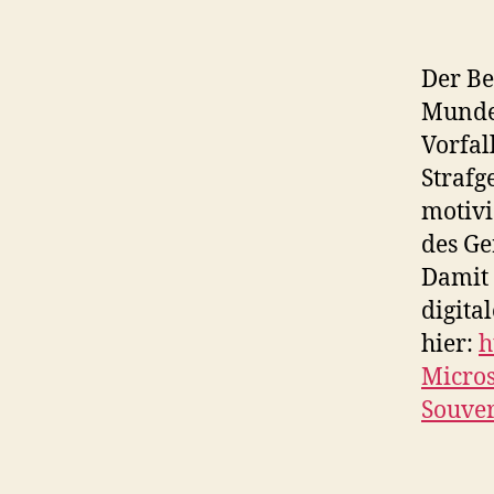
Der Beg
Munde 
Vorfal
Strafg
motivi
des Ge
Damit 
digita
hier:
h
Micros
Souver