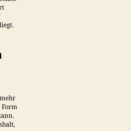
rt
iegt.
n
 mehr
e Form
kann.
nhalt,