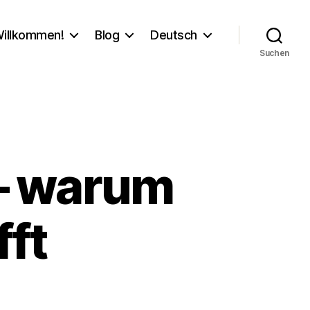
illkommen!
Blog
Deutsch
Suchen
 – warum
fft
um