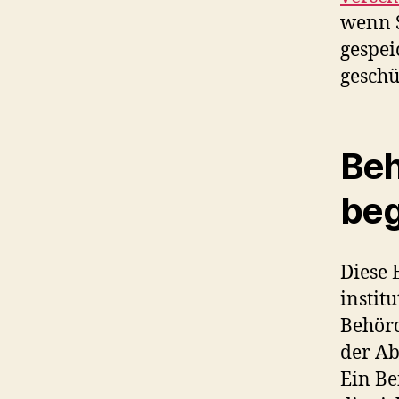
wenn S
gespei
geschü
Beh
be
Diese 
instit
Behörd
der Ab
Ein Be