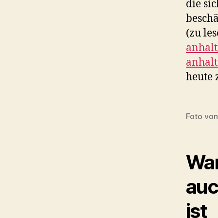
die si
beschäf
(zu le
anhalt
anhalt
heute 
Foto vo
War
auc
ist