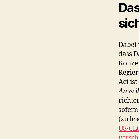
Das
sic
Dabei 
dass D
Konzer
Regier
Act is
Ameri
richte
sofern
(zu le
US-CL
versch