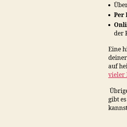
Über
Per 
Onl
der 
Eine h
deiner
auf he
vieler
Übrige
gibt e
kannst