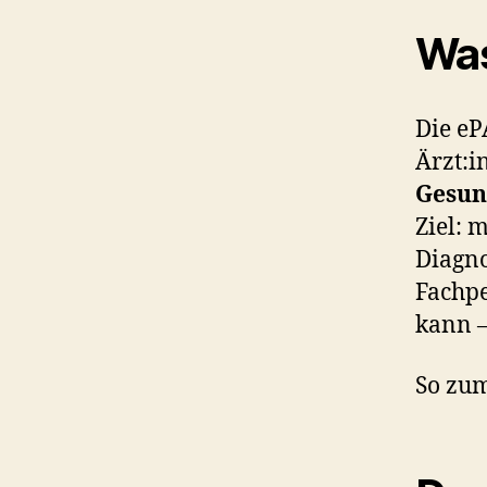
Was
Die eP
Ärzt:i
Gesun
Ziel: 
Diagno
Fachpe
kann –
So zum