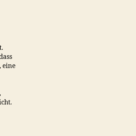
.
 dass
 eine
,
cht.