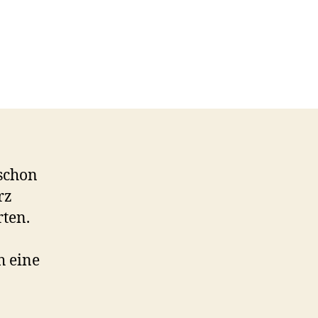
atum
 schon
rz
rten.
h eine