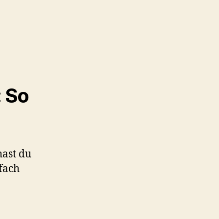
 So
hast du
fach