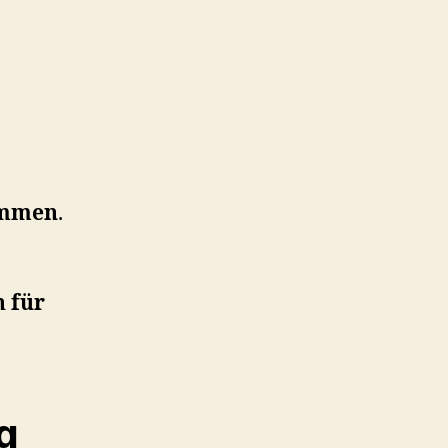
kommen
.
 für
g