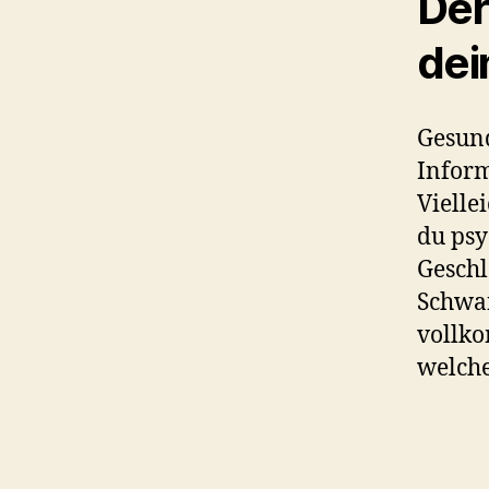
Der
dei
Gesund
Inform
Vielle
du psy
Geschl
Schwan
vollk
welche