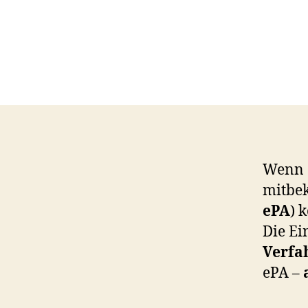
Wenn d
mitbek
ePA
) 
Die Ei
Verfa
ePA –