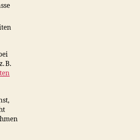
sse
iten
bei
. B.
ten
st,
ht
nehmen