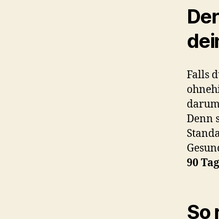
Der
dei
Falls 
ohnehi
darum
Denn s
Standa
Gesund
90 Tag
So 