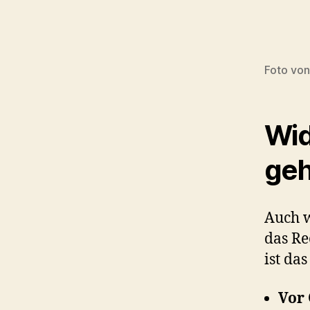
Foto vo
Wid
geh
Auch w
das Re
ist da
Vor 