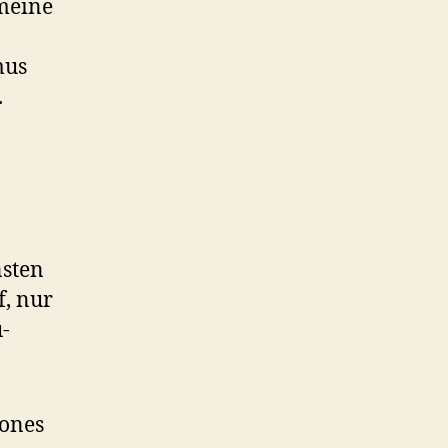
 meine
mus
.
nsten
f, nur
-
ones