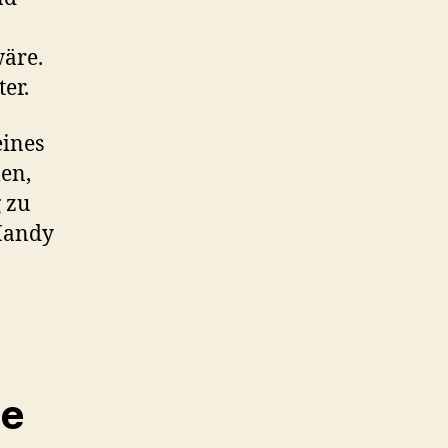
wäre.
ter.
eines
en,
 zu
 Handy
ne