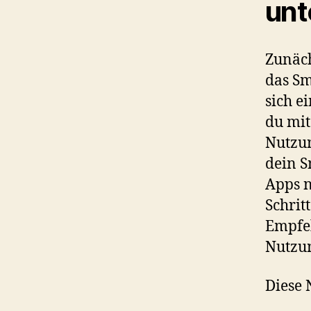
unt
Zunäch
das Sm
sich e
du mi
Nutzun
dein S
Apps n
Schrit
Empfe
Nutzu
Diese 