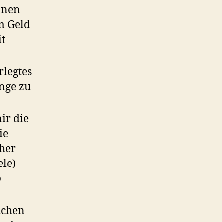
nnen
m Geld
it
rlegtes
nge zu
ir die
ie
her
ele)
b
uchen