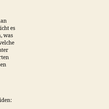
man
icht es
n, was
welche
hter
rten
ien
iden: