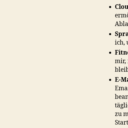
Clo
ermö
Abla
Spr
ich,
Fit
mir,
blei
E-Ma
Emai
bean
tägl
zu m
Star