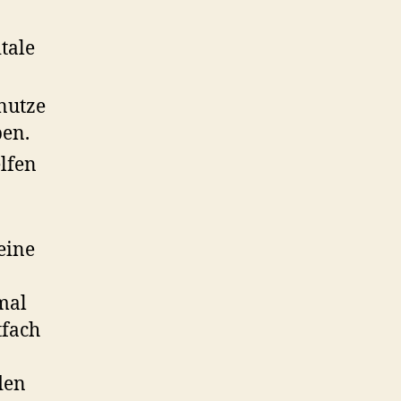
tale
nutze
ben.
elfen
eine
mal
tfach
den