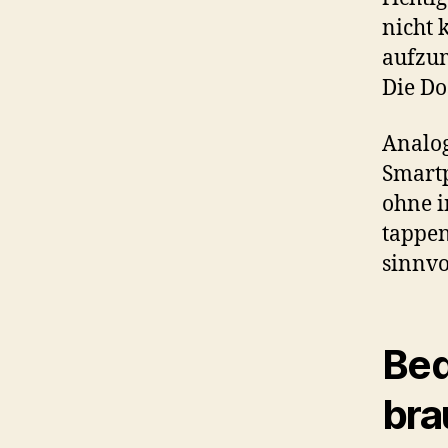
nicht 
aufzum
Die Do
Analog
Smartp
ohne i
tappen
sinnvo
Bed
bra