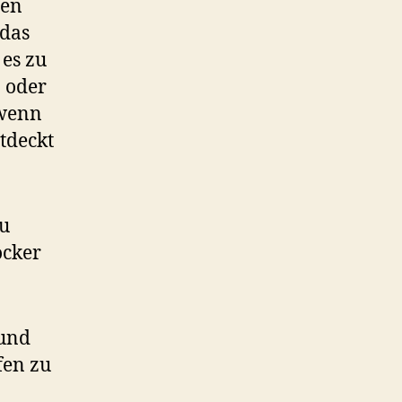
ten
 das
 es zu
n oder
 wenn
tdeckt
zu
ocker
 und
fen zu