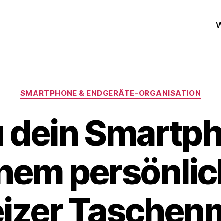
W
Kategorien
SMARTPHONE & ENDGERÄTE‑ORGANISATION
 dein Smartp
nem persönli
izer Taschen