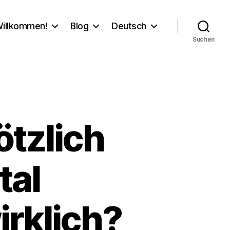
illkommen!
Blog
Deutsch
Suchen
tzlich
tal
irklich?