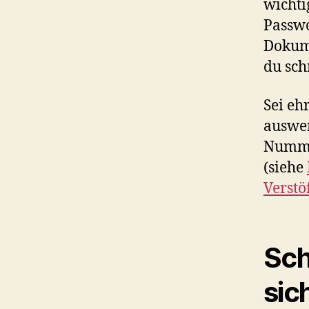
wicht
Passwo
Dokume
du sch
Sei eh
auswen
Nummer
(siehe
Verstö
Sch
sic