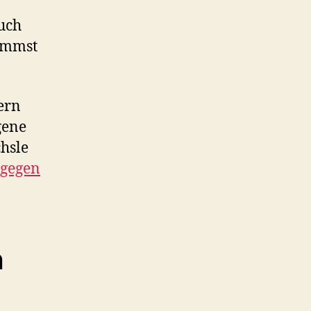
auch
ommst
ern
gene
hsle
 gegen
n