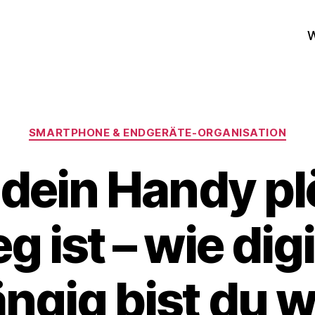
W
Kategorien
SMARTPHONE & ENDGERÄTE‑ORGANISATION
dein Handy plö
g ist – wie digi
gig bist du w