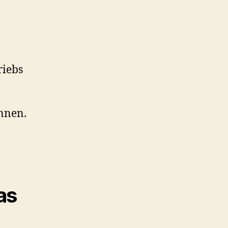
riebs
nnen.
as