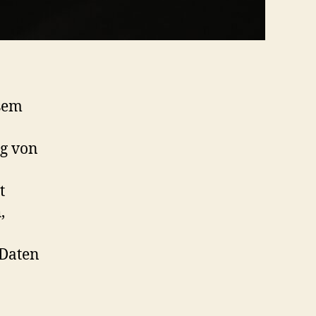
esem
ig von
t
,
 Daten