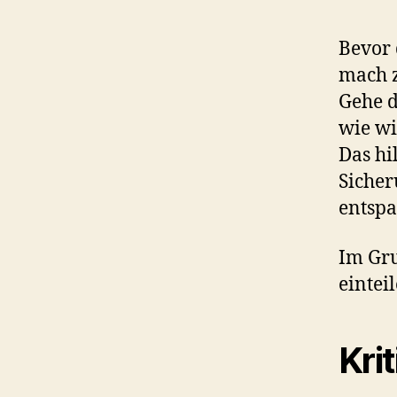
Bevor 
mach z
Gehe d
wie wi
Das hi
Sicher
entspa
Im Gru
eintei
Kri