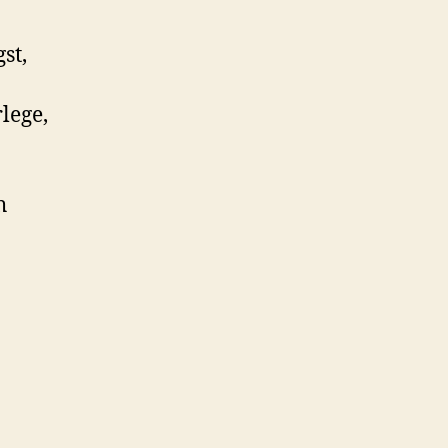
st,
lege,
h