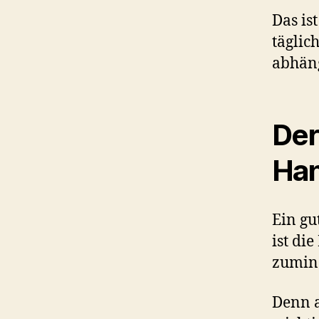
Das is
täglic
abhäng
Der
Ha
Ein gut
ist di
zumind
Denn a