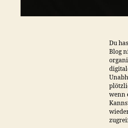
Du has
Blog n
organi
digita
Unabhä
plötzl
wenn e
Kannst
wieder
zugrei