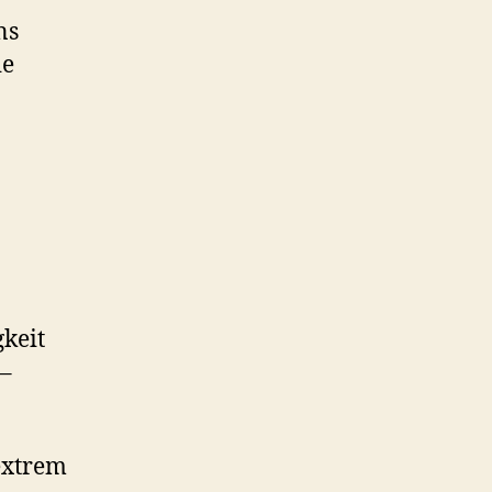
ns
ie
gkeit
 –
extrem