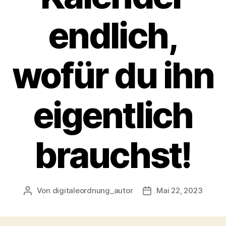
endlich,
wofür du ihn
eigentlich
brauchst!
Von
digitaleordnung_autor
Mai 22, 2023
Beitragsautor
Veröffentlichungsda